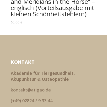
and Meridians in the Horse“ –
englisch (Vorteilsausgabe mit
kleinen Schönheitsfehlern)
60,00
€
KONTAKT
Akademie für Tiergesundheit,
Akupunktur & Osteopathie
kontakt@atigao.de
(+49) 02824 / 9 33 44